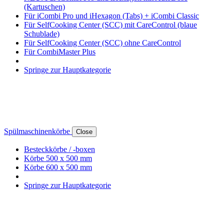
(Kartuschen)
Für iCombi Pro und iHexagon (Tabs) + iCombi Classic
Für SelfCooking Center (SCC) mit CareControl (blaue
Schublade)
Für SelfCooking Center (SCC) ohne CareControl
Für CombiMaster Plus
Springe zur Hauptkategorie
Spülmaschinenkörbe
Close
Besteckkörbe / -boxen
Körbe 500 x 500 mm
Körbe 600 x 500 mm
Springe zur Hauptkategorie