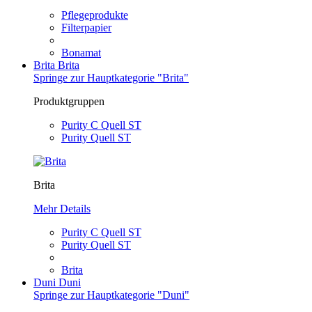
Pflegeprodukte
Filterpapier
Bonamat
Brita
Brita
Springe zur Hauptkategorie "Brita"
Produktgruppen
Purity C Quell ST
Purity Quell ST
Brita
Mehr Details
Purity C Quell ST
Purity Quell ST
Brita
Duni
Duni
Springe zur Hauptkategorie "Duni"