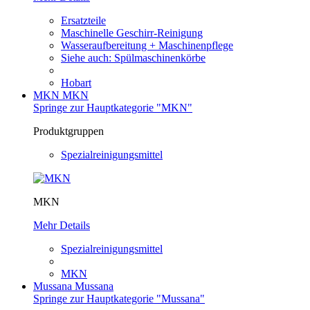
Ersatzteile
Maschinelle Geschirr-Reinigung
Wasseraufbereitung + Maschinenpflege
Siehe auch: Spülmaschinenkörbe
Hobart
MKN
MKN
Springe zur Hauptkategorie "MKN"
Produktgruppen
Spezialreinigungsmittel
MKN
Mehr Details
Spezialreinigungsmittel
MKN
Mussana
Mussana
Springe zur Hauptkategorie "Mussana"