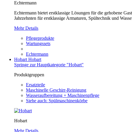
Echtermann
Echtermann bietet erstklassige Lösungen für die gehobene Gastr
Jahrzehnten für erstklassige Armaturen, Spültechnik und Wasser
Mehr Details
Pflegeprodukte
Wartungssets
Echtermann
Hobart
Hobart
Springe zur Hauptkategorie "Hobart"
Produktgruppen
Ersatzteile
Maschinelle Geschirr-Reinigung
Wasseraufbereitung + Maschinenpflege
Siehe auch: Spülmaschinenkörbe
Hobart
Mehr Details