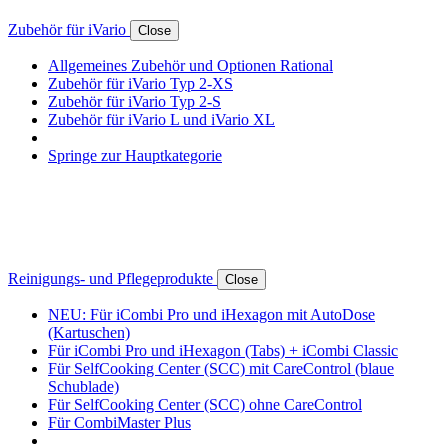
Zubehör für iVario
Close
Allgemeines Zubehör und Optionen Rational
Zubehör für iVario Typ 2-XS
Zubehör für iVario Typ 2-S
Zubehör für iVario L und iVario XL
Springe zur Hauptkategorie
Reinigungs- und Pflegeprodukte
Close
NEU: Für iCombi Pro und iHexagon mit AutoDose
(Kartuschen)
Für iCombi Pro und iHexagon (Tabs) + iCombi Classic
Für SelfCooking Center (SCC) mit CareControl (blaue
Schublade)
Für SelfCooking Center (SCC) ohne CareControl
Für CombiMaster Plus