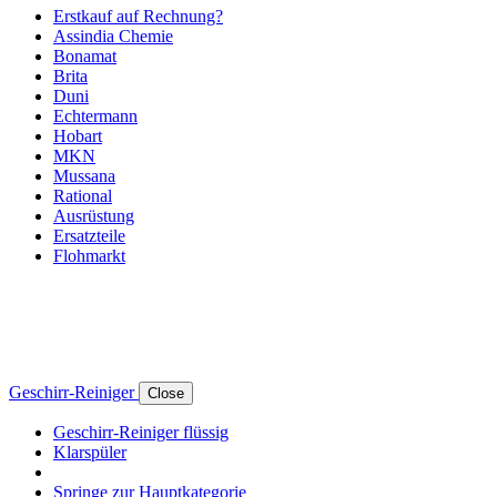
Erstkauf auf Rechnung?
Assindia Chemie
Bonamat
Brita
Duni
Echtermann
Hobart
MKN
Mussana
Rational
Ausrüstung
Ersatzteile
Flohmarkt
Geschirr-Reiniger
Close
Geschirr-Reiniger flüssig
Klarspüler
Springe zur Hauptkategorie