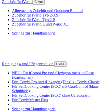
Zubehör für iVario
Close
Allgemeines Zubehör und Optionen Rational
Zubehör für iVario Typ 2-XS
Zubehör für iVario Typ 2-S
Zubehör für iVario L und iVario XL
Springe zur Hauptkategorie
Reinigungs- und Pflegeprodukte
Close
NEU: Für iCombi Pro und iHexagon mit AutoDose
(Kartuschen)
Für iCombi Pro und iHexagon (Tabs) + iCombi Classic
Für SelfCooking Center (SCC) mit CareControl (blaue
Schublade)
Für SelfCooking Center (SCC) ohne CareControl
Für CombiMaster Plus
Springe zur Hauptkategorie