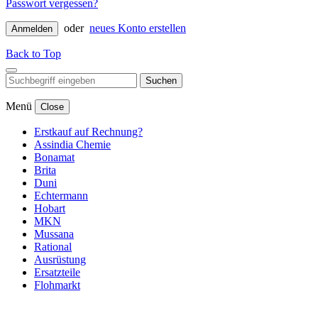
Passwort vergessen?
oder
neues Konto erstellen
Anmelden
Back to Top
Suchen
Menü
Close
Erstkauf auf Rechnung?
Assindia Chemie
Bonamat
Brita
Duni
Echtermann
Hobart
MKN
Mussana
Rational
Ausrüstung
Ersatzteile
Flohmarkt