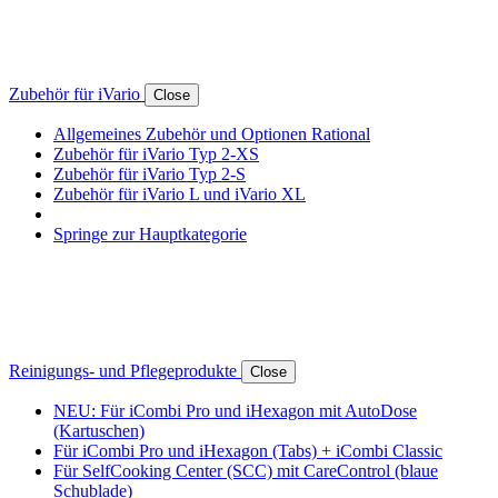
Zubehör für iVario
Close
Allgemeines Zubehör und Optionen Rational
Zubehör für iVario Typ 2-XS
Zubehör für iVario Typ 2-S
Zubehör für iVario L und iVario XL
Springe zur Hauptkategorie
Reinigungs- und Pflegeprodukte
Close
NEU: Für iCombi Pro und iHexagon mit AutoDose
(Kartuschen)
Für iCombi Pro und iHexagon (Tabs) + iCombi Classic
Für SelfCooking Center (SCC) mit CareControl (blaue
Schublade)