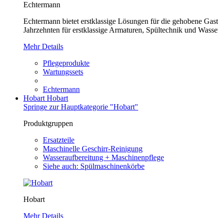
Echtermann
Echtermann bietet erstklassige Lösungen für die gehobene Gastr
Jahrzehnten für erstklassige Armaturen, Spültechnik und Wasser
Mehr Details
Pflegeprodukte
Wartungssets
Echtermann
Hobart
Hobart
Springe zur Hauptkategorie "Hobart"
Produktgruppen
Ersatzteile
Maschinelle Geschirr-Reinigung
Wasseraufbereitung + Maschinenpflege
Siehe auch: Spülmaschinenkörbe
Hobart
Mehr Details