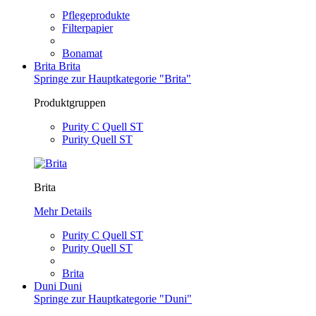
Pflegeprodukte
Filterpapier
Bonamat
Brita
Brita
Springe zur Hauptkategorie "Brita"
Produktgruppen
Purity C Quell ST
Purity Quell ST
Brita
Mehr Details
Purity C Quell ST
Purity Quell ST
Brita
Duni
Duni
Springe zur Hauptkategorie "Duni"