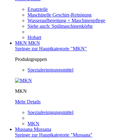
Ersatzteile
Maschinelle Geschirr-Reinigung
Wasseraufbereitung + Maschinenpflege
Siehe auch: Spülmaschinenkörbe
Hobart
MKN
MKN
Springe zur Hauptkategorie "MKN"
Produktgruppen
Spezialreinigungsmittel
MKN
Mehr Details
Spezialreinigungsmittel
MKN
Mussana
Mussana
Springe zur Hauptkategorie "Mussana"