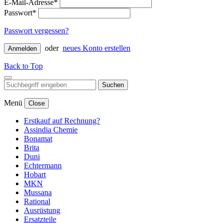
E-Mail-Adresse*
Passwort*
Passwort vergessen?
oder
neues Konto erstellen
Anmelden
Back to Top
Suchen
Menü
Close
Erstkauf auf Rechnung?
Assindia Chemie
Bonamat
Brita
Duni
Echtermann
Hobart
MKN
Mussana
Rational
Ausrüstung
Ersatzteile