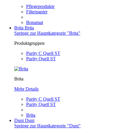
Pflegeprodukte
Filterpapier
Bonamat
Brita
Brita
Springe zur Hauptkategorie "Brita"
Produktgruppen
Purity C Quell ST
Purity Quell ST
Brita
Mehr Details
Purity C Quell ST
Purity Quell ST
Brita
Duni
Duni
Springe zur Hauptkategorie "Duni"