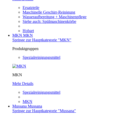
Ersatzteile
Maschinelle Geschirr-Reinigung
Wasseraufbereitung + Maschinenpflege
Siehe auch: Spülmaschinenkörbe
Hobart
MKN
MKN
Springe zur Hauptkategorie "MKN"
Produktgruppen
Spezialreinigungsmittel
MKN
Mehr Details
Spezialreinigungsmittel
MKN
Mussana
Mussana
Springe zur Hauptkategorie "Mussana"