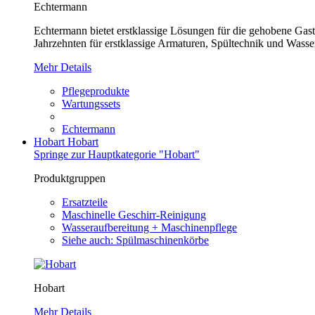
Echtermann
Echtermann bietet erstklassige Lösungen für die gehobene Gastr
Jahrzehnten für erstklassige Armaturen, Spültechnik und Wasser
Mehr Details
Pflegeprodukte
Wartungssets
Echtermann
Hobart
Hobart
Springe zur Hauptkategorie "Hobart"
Produktgruppen
Ersatzteile
Maschinelle Geschirr-Reinigung
Wasseraufbereitung + Maschinenpflege
Siehe auch: Spülmaschinenkörbe
Hobart
Mehr Details