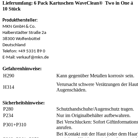
Lieferumfang: 6 Pack Kartuschen WaveClean
®
Two in One á
10 Stück
Produkthersteller:
MKN GmbH & Co.
Halberstädter Straße 2a
38300 Wolfenbüttel
Deutschland
Telefon: +49 5331 89 0
E-Mail: verkauf@mkn.de
Gefahrenhinweise:
H290
Kann gegenüber Metallen korrosiv sein.
Verursacht schwere Verätzungen der Hau
H314
Augenschäden.
Sicherheitshinweise:
P280
Schutzhandschuhe/Augenschutz tragen.
P234
Nur im Originalbehälter aufbewahren.
Bei Verschlucken: Sofort Giftinformation
P301+P310
anrufen.
Bei Kontakt mit der Haut (oder dem Haar)