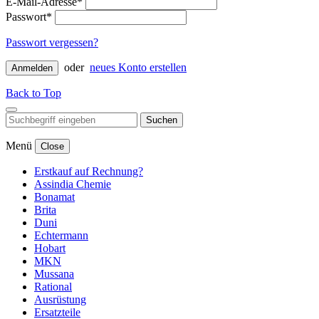
E-Mail-Adresse*
Passwort*
Passwort vergessen?
oder
neues Konto erstellen
Anmelden
Back to Top
Suchen
Menü
Close
Erstkauf auf Rechnung?
Assindia Chemie
Bonamat
Brita
Duni
Echtermann
Hobart
MKN
Mussana
Rational
Ausrüstung
Ersatzteile