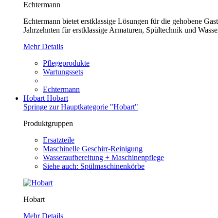
Echtermann
Echtermann bietet erstklassige Lösungen für die gehobene Gastr
Jahrzehnten für erstklassige Armaturen, Spültechnik und Wasser
Mehr Details
Pflegeprodukte
Wartungssets
Echtermann
Hobart
Hobart
Springe zur Hauptkategorie "Hobart"
Produktgruppen
Ersatzteile
Maschinelle Geschirr-Reinigung
Wasseraufbereitung + Maschinenpflege
Siehe auch: Spülmaschinenkörbe
Hobart
Mehr Details