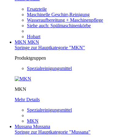
Ersatzteile
Maschinelle Geschirr-Reinigung
Wasseraufbereitung + Maschinenpflege
Siehe auch: Spülmaschinenkörbe
Hobart
MKN
MKN
Springe zur Hauptkategorie "MKN"
Produktgruppen
Spezialreinigungsmittel
MKN
Mehr Details
Spezialreinigungsmittel
MKN
Mussana
Mussana
Springe zur Hauptkategorie "Mussana"