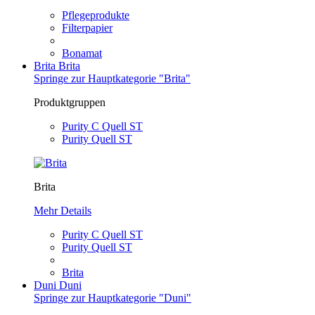
Pflegeprodukte
Filterpapier
Bonamat
Brita
Brita
Springe zur Hauptkategorie "Brita"
Produktgruppen
Purity C Quell ST
Purity Quell ST
Brita
Mehr Details
Purity C Quell ST
Purity Quell ST
Brita
Duni
Duni
Springe zur Hauptkategorie "Duni"