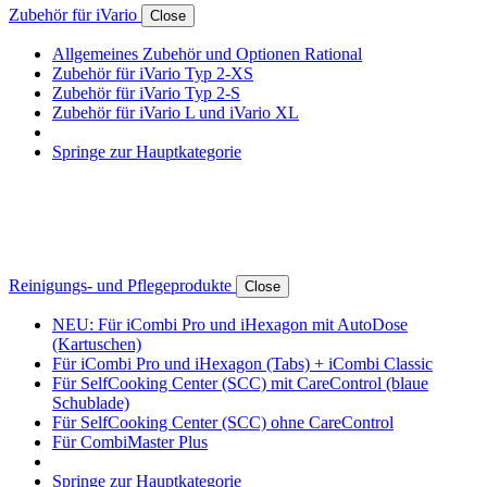
Zubehör für iVario
Close
Allgemeines Zubehör und Optionen Rational
Zubehör für iVario Typ 2-XS
Zubehör für iVario Typ 2-S
Zubehör für iVario L und iVario XL
Springe zur Hauptkategorie
Reinigungs- und Pflegeprodukte
Close
NEU: Für iCombi Pro und iHexagon mit AutoDose
(Kartuschen)
Für iCombi Pro und iHexagon (Tabs) + iCombi Classic
Für SelfCooking Center (SCC) mit CareControl (blaue
Schublade)
Für SelfCooking Center (SCC) ohne CareControl
Für CombiMaster Plus
Springe zur Hauptkategorie