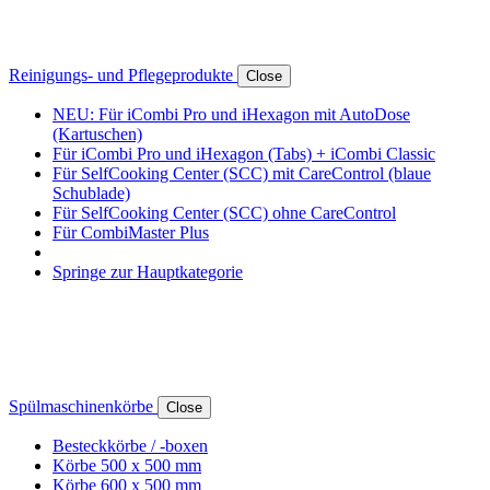
Reinigungs- und Pflegeprodukte
Close
NEU: Für iCombi Pro und iHexagon mit AutoDose
(Kartuschen)
Für iCombi Pro und iHexagon (Tabs) + iCombi Classic
Für SelfCooking Center (SCC) mit CareControl (blaue
Schublade)
Für SelfCooking Center (SCC) ohne CareControl
Für CombiMaster Plus
Springe zur Hauptkategorie
Spülmaschinenkörbe
Close
Besteckkörbe / -boxen
Körbe 500 x 500 mm
Körbe 600 x 500 mm