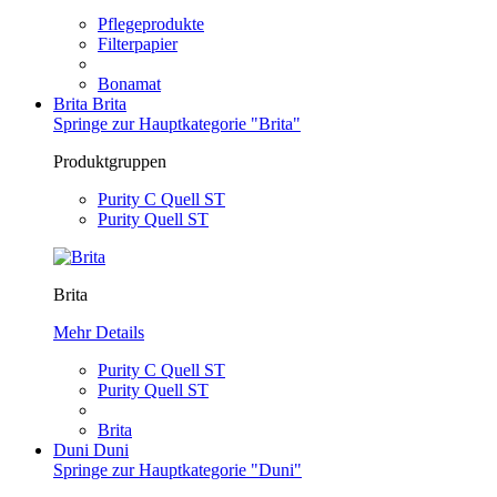
Pflegeprodukte
Filterpapier
Bonamat
Brita
Brita
Springe zur Hauptkategorie "Brita"
Produktgruppen
Purity C Quell ST
Purity Quell ST
Brita
Mehr Details
Purity C Quell ST
Purity Quell ST
Brita
Duni
Duni
Springe zur Hauptkategorie "Duni"