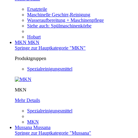
Ersatzteile
Maschinelle Geschirr-Reinigung
Wasseraufbereitung + Maschinenpflege
Siehe auch: Spülmaschinenkörbe
Hobart
MKN
MKN
Springe zur Hauptkategorie "MKN"
Produktgruppen
Spezialreinigungsmittel
MKN
Mehr Details
Spezialreinigungsmittel
MKN
Mussana
Mussana
Springe zur Hauptkategorie "Mussana"