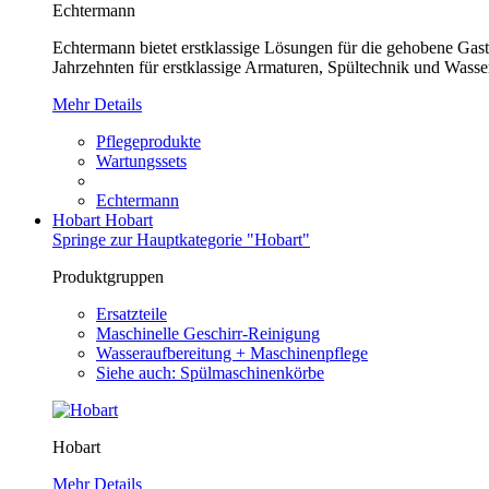
Echtermann
Echtermann bietet erstklassige Lösungen für die gehobene Gastr
Jahrzehnten für erstklassige Armaturen, Spültechnik und Wasser
Mehr Details
Pflegeprodukte
Wartungssets
Echtermann
Hobart
Hobart
Springe zur Hauptkategorie "Hobart"
Produktgruppen
Ersatzteile
Maschinelle Geschirr-Reinigung
Wasseraufbereitung + Maschinenpflege
Siehe auch: Spülmaschinenkörbe
Hobart
Mehr Details