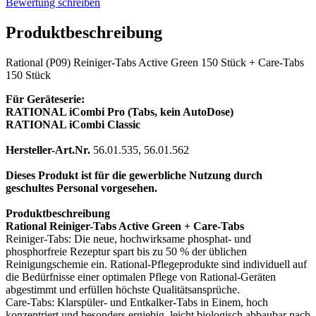
Bewertung schreiben
Produktbeschreibung
Rational (P09) Reiniger-Tabs Active Green 150 Stück + Care-Tabs
150 Stück
Für Geräteserie:
RATIONAL iCombi Pro (Tabs, kein AutoDose)
RATIONAL iCombi Classic
Hersteller-Art.Nr.
56.01.535, 56.01.562
Dieses Produkt ist für die gewerbliche Nutzung durch
geschultes Personal vorgesehen.
Produktbeschreibung
Rational Reiniger-Tabs Active Green + Care-Tabs
Reiniger-Tabs: Die neue, hochwirksame phosphat- und
phosphorfreie Rezeptur spart bis zu 50 % der üblichen
Reinigungschemie ein. Rational-Pflegeprodukte sind individuell auf
die Bedürfnisse einer optimalen Pflege von Rational-Geräten
abgestimmt und erfüllen höchste Qualitätsansprüche.
Care-Tabs: Klarspüler- und Entkalker-Tabs in Einem, hoch
konzentriert und besonders ergiebig, leicht biologisch abbaubar nach