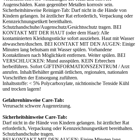
Augenschäden. Kann gegenüber Metallen korrosiv sein.
Sicherheitshinweise Reiniger-Tab: Darf nicht in die Hände von
Kindern gelangen. Ist ärztlicher Rat erforderlich, Verpackung oder
Kennzeichnungsetikett bereithalten.
Schutzhandschuhe/Augenschutz/Gesichtsschutz tragen. BEI
KONTAKT MIT DER HAUT (oder dem Haar): Alle
kontaminierten Kleidungsstücke sofort ausziehen. Haut mit Wasser
abwaschen/duschen. BEI KONTAKT MIT DEN AUGEN: Einige
Minuten lang behutsam mit Wasser spülen. Vorhandene
Kontaktlinsen nach Möglichkeit entfernen. Weiter spülen. BEI
VERSCHLUCKEN: Mund ausspülen. KEIN Erbrechen
herbeiführen. Sofort GIFTINFORMATIONSZENTRUM / Arzt
anrufen. Inhalt/Behälter gemäß örtlichen, regionalen, nationalen
Vorschriften der Entsorgung zuführen.
Inhaltsstoffe: < 5% Polycarboxylate, nichtionische Tenside Kühl
und trocken lagern!
Gefahrenhinweise Care-Tab:
Verursacht schwere Augenreizung.
Sicherheitshinweise Care-Tab:
Darf nicht in die Hände von Kindern gelangen. Ist ärztlicher Rat
erforderlich, Verpackung oder Kennzeichnungsetikett bereithalten.
Schutzhandschuhe tragen.
BEI KONTAKT MIT DEN AUGEN: Einige Minuten lang