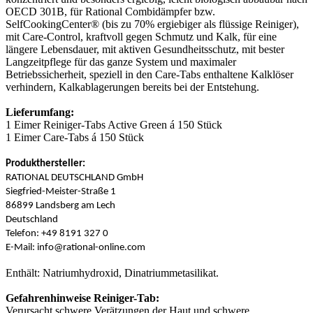
OECD 301B, für Rational Combidämpfer bzw.
SelfCookingCenter® (bis zu 70% ergiebiger als flüssige Reiniger),
mit Care-Control, kraftvoll gegen Schmutz und Kalk, für eine
längere Lebensdauer, mit aktiven Gesundheitsschutz, mit bester
Langzeitpflege für das ganze System und maximaler
Betriebssicherheit, speziell in den Care-Tabs enthaltene Kalklöser
verhindern, Kalkablagerungen bereits bei der Entstehung.
Lieferumfang:
1 Eimer Reiniger-Tabs Active Green á 150 Stück
1 Eimer Care-Tabs á 150 Stück
Produkthersteller:
RATIONAL DEUTSCHLAND GmbH
Siegfried-Meister-Straße 1
86899 Landsberg am Lech
Deutschland
Telefon: +49 8191 327 0
E-Mail: info@rational-online.com
Enthält: Natriumhydroxid, Dinatriummetasilikat.
Gefahrenhinweise Reiniger-Tab:
Verursacht schwere Verätzungen der Haut und schwere